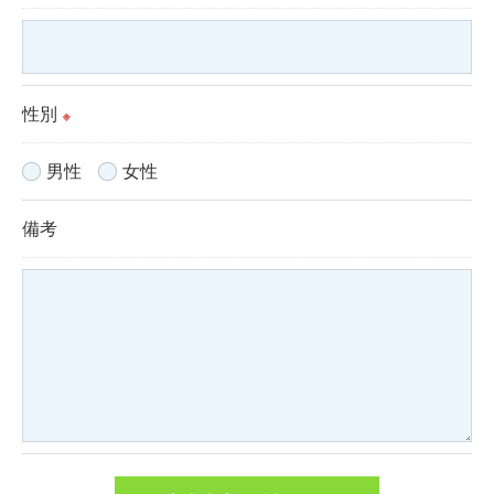
当社では、お客様の個人情報の開示･訂正･削除・利
用停止の手続を定めさせて頂いております。
ご本人である事を確認のうえ、対応させて頂きま
性別
※
す。
個人情報の開示･訂正･削除・利用停止の具体的手続
男性
女性
きにつきましては、お電話でお問合せ下さい。
備考