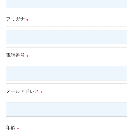
個人情報を外部に委託する場合があります。
これらの委託先に対しては個人情報保護契約等の措
フリガナ
置をとり、適切な監督を行います。
※
＜個人情報の安全管理＞
当社では、個人情報の漏洩等がなされないよう、適
電話番号
切に安全管理対策を実施します。
※
＜個人情報を与えなかった場合に生じる結果＞
必要な情報を頂けない場合は、それに対応した当社
メールアドレス
のサービスをご提供できない場合がございますので
※
予めご了承ください。
＜個人情報の開示･訂正・削除･利用停止の手続につ
年齢
※
いて＞