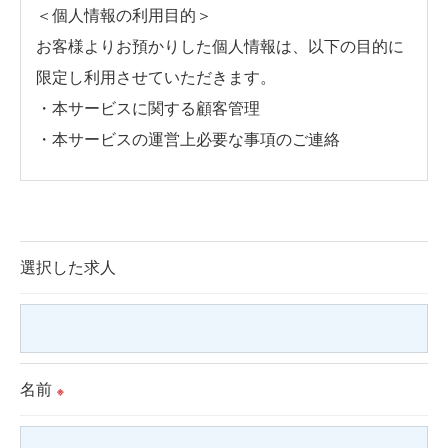
＜個人情報の利用目的＞
お客様よりお預かりした個人情報は、以下の目的に
限定し利用させていただきます。
・本サービスに関する顧客管理
・本サービスの運営上必要な事項のご連絡
＜個人情報の提供について＞
当社ではお客様の同意を得た場合または法令に定め
られた場合を除き、
選択した求人
取得した個人情報を第三者に提供することはいたし
ません。
＜個人情報の委託について＞
名前
※
当社では、利用目的の達成に必要な範囲において、